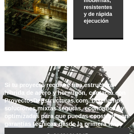
modernas,
resistentes
y de rápida
ejecución
Si tu proyecto requiere una estructura
híbrida de acero y hormigón, contacta con
ProyectosDeEstructuras.com. Diseñamos
soluciones mixtas seguras, económicas y
optimizadas para que puedas construir con
garantías técnicas desde la primera fase.