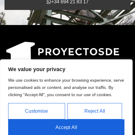
+34 694 21 83 17
We value your privacy
We use cookies to enhance your browsing experience, serve
© 2025 Civileros. Todos los derechos reservados.
personalised ads or content, and analyse our traffic. By
Contacto:
clicking "Accept All", you consent to our use of cookies.
+34 694 21 83 17
info@civileros.com
Customise
Reject All
Aviso Legal
Política de Privacidad
Accept All
Política de Cookies